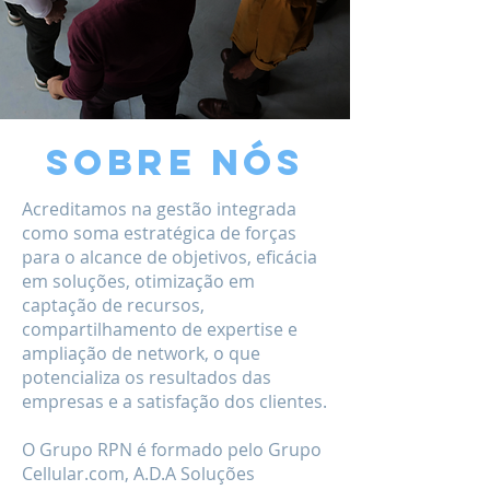
sobre nós
Acreditamos na gestão integrada
como soma estratégica de forças
para o alcance de objetivos, eficácia
em soluções, otimização em
captação de recursos,
compartilhamento de expertise e
ampliação de network, o que
potencializa os resultados das
empresas e a satisfação dos clientes.
O Grupo RPN é formado pelo Grupo
Cellular.com, A.D.A Soluções